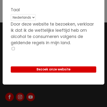
contact met ons opnemen.
Taal
Door deze website te bezoeken, verklaar
ik dat ik de wettelijke leeftijd heb om
alcohol te consumeren volgens de
geldende regels in mijn land.
De bakermat van uw plezier al 6
generaties lang
BCE 0427734366