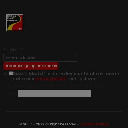
*
E-mail
*
Vertrouwelijkheid
Door dit formulier in te dienen, stemt u ermee in
dat u ons
privacybeleid
heeft gelezen.
Als je een persoon bent die dit veld ziet, laat je het
leeg.
© 2007 – 2022 All Right Reserved –
Cookie Settings