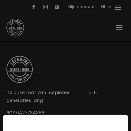
Mijn account
NL
a
De bakermat van uw plezier al 6
generaties lang
BCE 0427734366