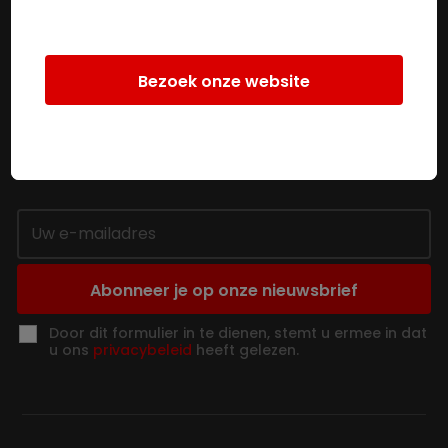
+32 (0)67-67 07 66
Door dit formulier in te dienen, stemt u ermee in dat
u ons
privacybeleid
heeft gelezen.