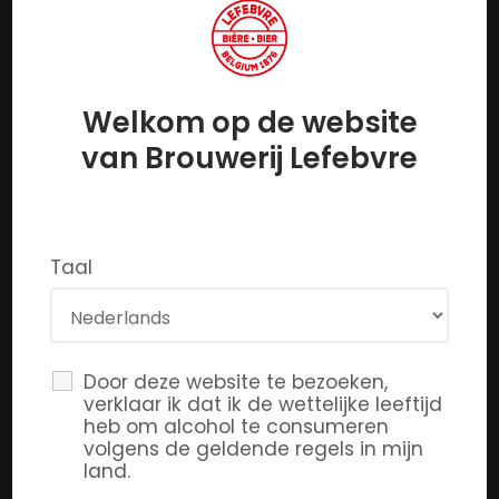
MENU
Welkom op de website
van Brouwerij Lefebvre
Home
Verhaal & knowhow
Webshop
Onze bieren
Jobs
Contact
Taal
BEZOEK ONS
Door deze website te bezoeken,
Chemin du Croly, 54
verklaar ik dat ik de wettelijke leeftijd
heb om alcohol te consumeren
1430 Quenast – BELGIË
volgens de geldende regels in mijn
land.
info@brasserielefebvre.be